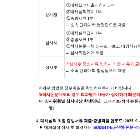
①대체실적제출신청서 1부
②대체실적표지 1부
심사전
③증빙서류 1부
→ 소속 단과대학 행정팀으로 제출
①대체실적표지 1부
②증빙서류 1부
심사시
③석사논문대체 심사결과보고서(양식) 1
→ 심사위원에게 제출
※심사후 증빙서류 변경시 기존 서류와
교
심사후
→ 소속 단과대학 행정팀으로 제출
※세부 방법은
첨부파일
을 확인하여주시기 바랍니다.
※석사논문대체의 경우 학과별로 내규가 상이하기 때문에
마. 심사위원별 심사대상 학생명단:
[교내정보-성적-논문
행)
4.
대체실적 최종 증빙서류 제출/증빙파일 업로드: 2025. 9. 4.
▶
대체실적 심사 후 합격자는
[포털(HY-in)-신청-논