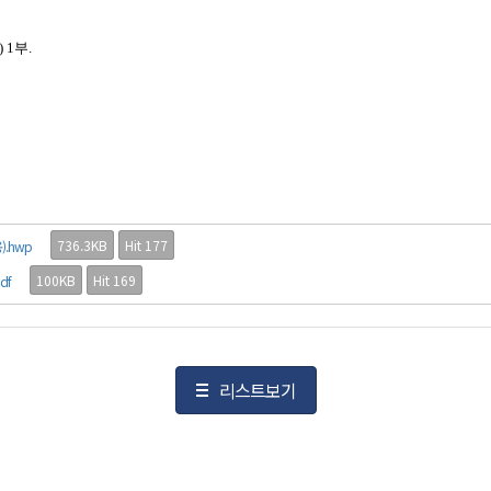
1부.
736.3KB
Hit 177
.hwp
100KB
Hit 169
df
리스트보기