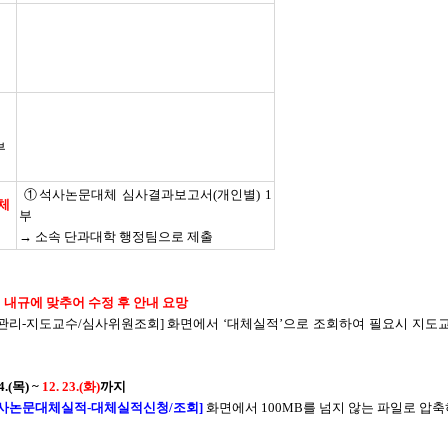
부
①석사논문대체 심사결과보고서(개인별) 1
체
부
→ 소속 단과대학 행정팀으로 제출
 내규에 맞추어
수정 후 안내 요망
관리-지도교수/심사위원조회] 화면에서 ‘대체실적’으로 조회하여 필요시 지도교
(목) ~
12. 23.(화)
까지
문-석사논문대체실적-대체실적신청/조회]
화면에서 100MB를 넘지 않는 파일로 압