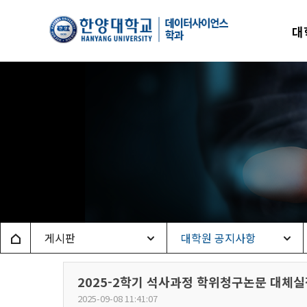
한양
대
데이
Home
게시판
대학원 공지사항
2025-2학기 석사과정 학위청구논문 대체
2025-09-08 11:41:07